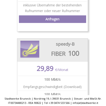
inklusive Übernahme der bestehenden
Rufnummer oder neuer Rufnummer
Anfragen
speedy-B
100
FIBER
29,89
€/Monat
100 Mbit/s
Empfangsgeschwindigkeit (Download)
100 Mbit/s
Stadtwerke Bruneck | Nordring 19, I-39031 Bruneck | Steuer- und MwSt-Nr.
Sendegeschwindigkeit (Upload)
IT00734480213 - REA 90822 | Tel +39 0474 533 566 | info(at)stadtwerke.it